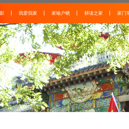
影
我爱我家
家喻户晓
耕读之家
家门